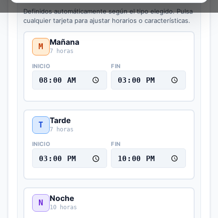
Definidos automáticamente según el tipo elegido. Pulsa
cualquier tarjeta para ajustar horarios o características.
Mañana
M
7 horas
INICIO
FIN
Tarde
T
7 horas
INICIO
FIN
Noche
N
10 horas