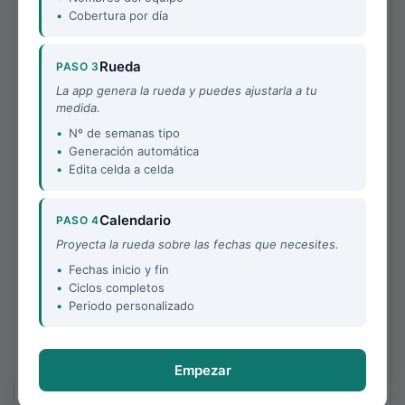
Servicio de lunes a viernes
Cobertura por día
Turnos de mañana y tarde
Rueda
PASO 3
Servicio de lunes a domingo sin noche
Turnos de mañana y tarde
La app genera la rueda y puedes ajustarla a tu
medida.
Nº de semanas tipo
CON TURNO DE NOCHE
Generación automática
Edita celda a celda
Servicio de lunes a domingo con noche
Turnos de mañana, tarde y noche
Calendario
PASO 4
Proyecta la rueda sobre las fechas que necesites.
Servicio con turnos de 12 horas
Turnos de día y noche
Fechas inicio y fin
Ciclos completos
Periodo personalizado
Servicio mixto
Combina turnos de mañana, tarde, día y noche
Empezar
◐
Turnos del servicio