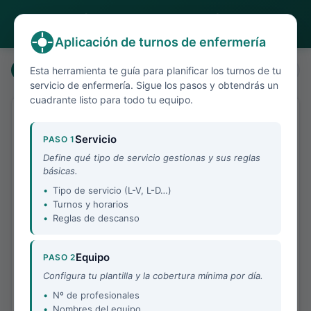
Aplicación de turnos de enfermería
Crea y proyecta ruedas rotativas para servicios de enfermería
Aplicación de turnos de enfermería
1
2
3
4
5
Esta herramienta te guía para planificar los turnos de tu
servicio de enfermería. Sigue los pasos y obtendrás un
cuadrante listo para todo tu equipo.
El servicio
📂 Cargar proyecto
Siguiente →
Servicio
PASO 1
Define qué tipo de servicio gestionas y sus reglas
Esto es una herramienta para hacer ruedas de turnos
básicas.
para servicios de enfermería. Empieza definiendo qué
Tipo de servicio (L-V, L-D…)
tipo de servicio buscas, los turnos que cubre y las reglas
Turnos y horarios
que quieres configurar.
Reglas de descanso
Equipo
PASO 2
●
Tipo de servicio
Configura tu plantilla y la cobertura mínima por día.
SIN TURNO DE NOCHE
Nº de profesionales
Nombres del equipo